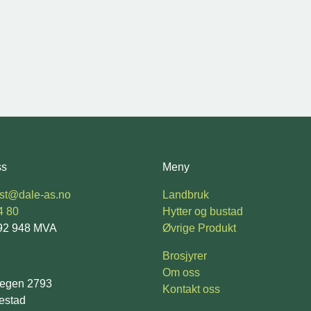
ss
Meny
ost@dale-as.no
Landbruk
4 80
Hytter og bustad
92 948 MVA
Øvrige Produkt
Brosjyrer
Om oss
vegen 2793
Kontakt oss
estad