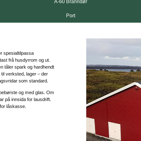
A-60 Branndør
Port
er spesialtilpassa
tast frå husdyrrom og ut.
n tåler spark og hardhendt
il verksted, lager – der
ningsvridar som standard.
epebørste og med glas. Om
r på innsida for lausdrift.
for låskasse.