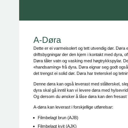
A-Døra
Dette er ei varmeisolert og tett utvendig dør. Døra 
driftsbygningar der den kjem i kontakt med dyra, of
Døra tåler vatn og vasking med høgtrykkspylar. De
«handsaming» frå dyra. Døra eignar seg godt også t
det trengst ei solid dør. Døra har treterskel og tet
Denne døra kan også leverast med stålterskel, sl
dyra skal gå inntil kan vi levere døra med hylsevrida
Og dersom du ønsker å låse døra kan den fresast 
A-døra kan leverast i forskjellige utførelsar:
Filmbelagt brun (AJB)
Filmbelagt kvit (AJK)