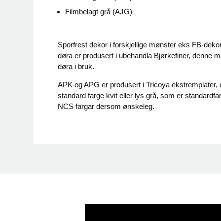
Filmbelagt grå (AJG)
Sporfrest dekor i forskjellige mønster eks FB-deko
døra er produsert i ubehandla Bjørkefiner, denne m
døra i bruk.
APK og APG er produsert i Tricoya ekstremplater, d
standard farge kvit eller lys grå, som er standardf
NCS fargar dersom ønskeleg.