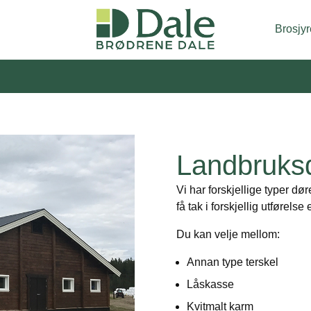
Brosjyr
Landbruks
Vi har forskjellige typer dø
få tak i forskjellig utførels
Du kan velje mellom:
Annan type terskel
Låskasse
Kvitmalt karm