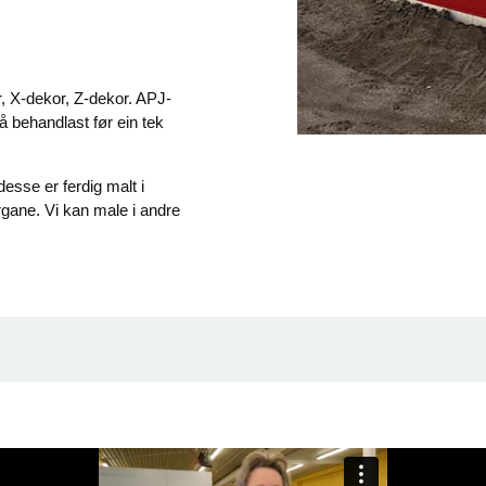
r, X-dekor, Z-dekor. APJ-
å behandlast før ein tek
esse er ferdig malt i
argane. Vi kan male i andre