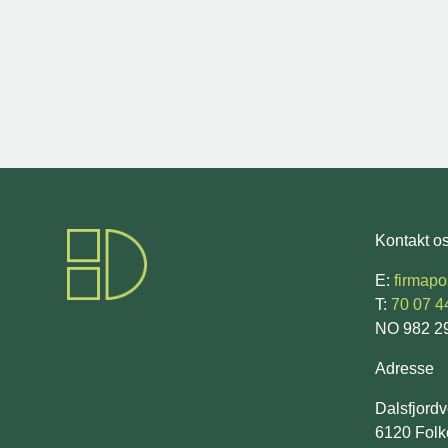
Kontakt o
E:
firmap
T:
70 07 4
NO 982 2
Adresse
Dalsfjord
6120 Folk